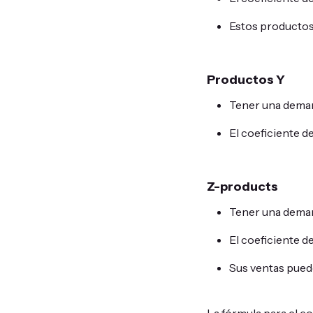
Estos productos 
Productos Y
Tener una deman
El coeficiente d
Z-products
Tener una demand
El coeficiente d
Sus ventas pueden
La fórmula para el co