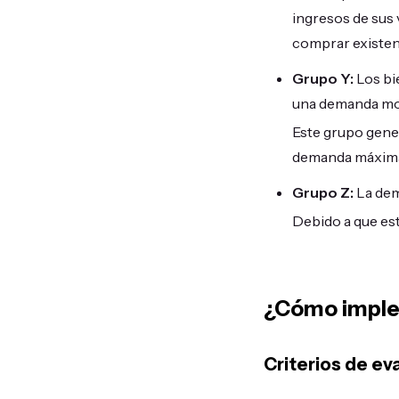
ingresos de sus 
comprar existenc
Grupo Y:
Los bi
una demanda mo
Este grupo gener
demanda máxima 
Grupo Z:
La dem
Debido a que est
¿Cómo implem
Criterios de ev