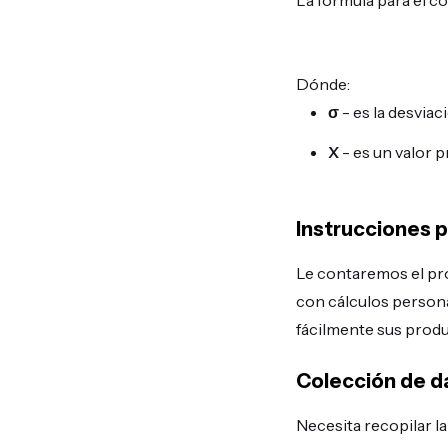
Dónde:
σ
- es la desviac
X
- es un valor 
Instrucciones 
Le contaremos el pro
con cálculos personal
fácilmente sus produ
Colección de d
Necesita recopilar la