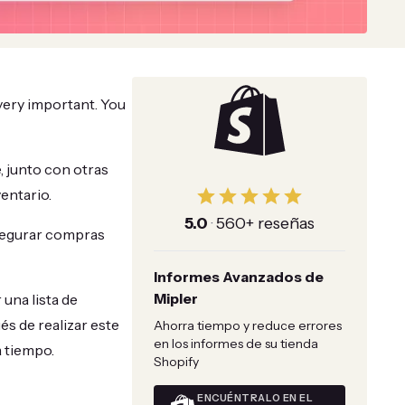
very important. You
, junto con otras
entario.
5.0
·
560+ reseñas
 asegurar compras
Informes Avanzados de
Mipler
una lista de
s de realizar este
Ahorra tiempo y reduce errores
en los informes de su tienda
a tiempo.
Shopify
ENCUÉNTRALO EN EL