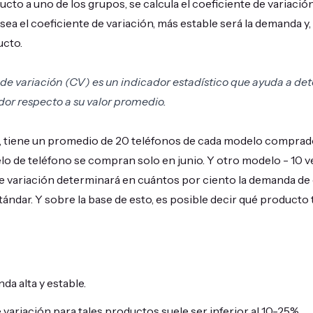
cto a uno de los grupos, se calcula el coeficiente de variació
ea el coeficiente de variación, más estable será la demanda y,
ucto.
 de variación (CV) es un indicador estadístico que ayuda a d
ador respecto a su valor promedio.
tiene un promedio de 20 teléfonos de cada modelo comprad
o de teléfono se compran solo en junio. Y otro modelo - 10 v
de variación determinará en cuántos por ciento la demanda de
tándar. Y sobre la base de esto, es posible decir qué product
a alta y estable.
e variación para tales productos suele ser inferior al 10-25%.