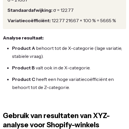
Standaardafwijking:
σ
=
122.77
Variatiecoëfficiënt:
122.77
216.67
×
100
%
=
56.65
%
Analyse resultaat:
Product A
behoort tot de X-categorie (lage variatie,
stabiele vraag).
Product B
valt ook in de X-categorie.
Product C
heeft een hoge variatiecoëfficiënt en
behoort tot de Z-categorie.
Gebruik van resultaten van XYZ-
analyse voor Shopify-winkels