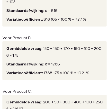
=
105
Standaardafwijking:
σ
=
8.16
Variatiecoëfficiënt:
8.16
105
×
100
%
=
7.77
%
Voor Product B:
Gemiddelde vraag:
150
+
180
+
170
+
160
+
190
+
200
6
=
175
Standaardafwijking:
σ
=
17.88
Variatiecoëfficiënt:
17.88
175
×
100
%
=
10.21
%
Voor Product C:
Gemiddelde vraag:
200
+
50
+
300
+
400
+
100
+
250
6
=
216.67