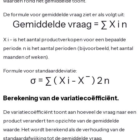
waarden rond het gemiddelde toont.
De formule voor gemiddelde vraag ziet er als volgt uit:
Gemiddelde vraag
=
∑
X
i
n
X
i
- is het aantal productverkopen voor een bepaalde
periode. n is het aantal perioden (bijvoorbeeld, het aantal
maanden of weken).
Formule voor standaarddeviatie:
σ
=
∑
(
X
i
-
X
‾
)
2
n
Berekening van de variatiecoëfficiënt.
De variatiecoëfficiënt toont aan hoeveel de vraag naar een
product verandert ten opzichte van de gemiddelde
waarde. Het wordt berekend als de verhouding van de
standaardafwijking tot de gemiddelde vraag.