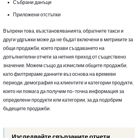
Събрани данъци
Приложени отстъпки
Въпреки това, възстановяванията, обратните такси и
други удръжки може да не бъдат включени в метриките за
общи продажби, което прави създаването на
допълнителни отчети за нетния приход от съществено
значение. Можем също да изчислим общите продажби,
като филтрираме данните въз основа на времеви
периоди, демография на клиентите и категории продукти,
което ни помага да получим по-точна информация за
определени продукти или категории, за да подобрим
бъдещите продажби.
Изследвайте свързаните отчети