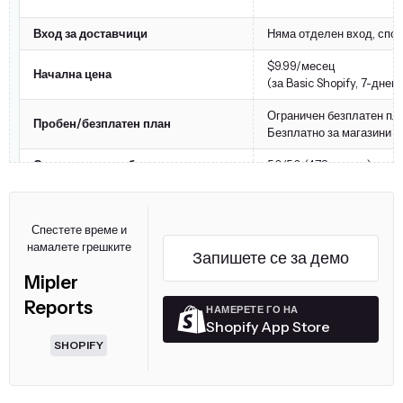
Вход за доставчици
Няма отделен вход, спод
$9.99/месец
Начална цена
(за Basic Shopify, 7-дне
Ограничен безплатен пл
Пробен/безплатен план
Безплатно за магазини с
Оценка на потребителите
5.0/5.0 (478 отзива)
Спестете време и
намалете грешките
Запишете се за демо
Mipler
Reports
НАМЕРЕТЕ ГО НА
Shopify App Store
SHOPIFY