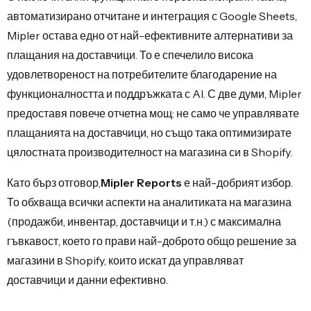
автоматизирано отчитане и интеграция с Google Sheets,
Mipler остава едно от най-ефективните алтернативи за
плащания на доставчици. То е спечелило висока
удовлетвореност на потребителите благодарение на
функционалността и поддръжката с AI. С две думи, Mipler
предоставя повече отчетна мощ: не само че управлявате
плащанията на доставчици, но също така оптимизирате
цялостната производителност на магазина си в Shopify.
Като бърз отговор,
Mipler Reports
е най-добрият избор.
То обхваща всички аспекти на аналитиката на магазина
(продажби, инвентар, доставчици и т.н.) с максимална
гъвкавост, което го прави най-доброто общо решение за
магазини в Shopify, които искат да управляват
доставчици и данни ефективно.