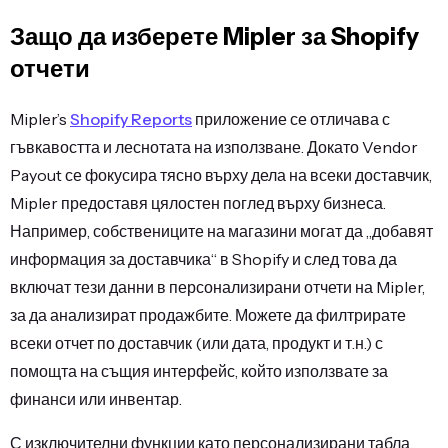
Защо да изберете Mipler за Shopify
отчети
Mipler’s
Shopify Reports
приложение се отличава с
гъвкавостта и леснотата на използване. Докато Vendor
Payout се фокусира тясно върху дела на всеки доставчик,
Mipler предоставя цялостен поглед върху бизнеса.
Например, собствениците на магазини могат да „добавят
информация за доставчика“ в Shopify и след това да
включат тези данни в персонализирани отчети на Mipler,
за да анализират продажбите. Можете да филтрирате
всеки отчет по доставчик (или дата, продукт и т.н.) с
помощта на същия интерфейс, който използвате за
финанси или инвентар.
С изключителни функции като персонализирани табла,