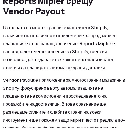
Reports Mipler срещу
Vendor Payout
В сферата на многостранните магазини в Shopify,
наличието на правилното приложение за продажби и
плащания е от решаващо значение. Reports Mipler е
напреднало отчетно решение за Shopify, което ви
позволява да създавате всякакви персонализирани
отчети и да планирате автоматизирани доставки.
Vendor Payout е приложение за многостранни магазини в
Shopify, фокусирано върху автоматизацията на
плащанията на комисионни и проследяването на
продажбите на доставчици. В това сравнение ще
разгледаме силните и слабите страни на всеки
инструмент и ще покажем защо Mipler често предлага по-
гъвкаво, богато на функции решение за продавачите в