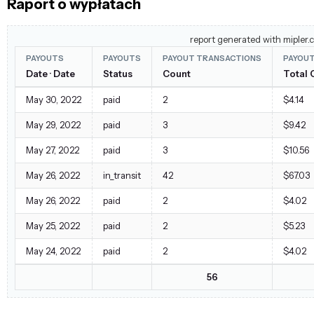
Raport o wypłatach
report generated with mipler.
PAYOUTS
PAYOUTS
PAYOUT TRANSACTIONS
PAYOU
Date · Date
Status
Count
Total 
May 30, 2022
paid
2
$4.14
May 29, 2022
paid
3
$9.42
May 27, 2022
paid
3
$10.56
May 26, 2022
in_transit
42
$67.03
May 26, 2022
paid
2
$4.02
May 25, 2022
paid
2
$5.23
May 24, 2022
paid
2
$4.02
56