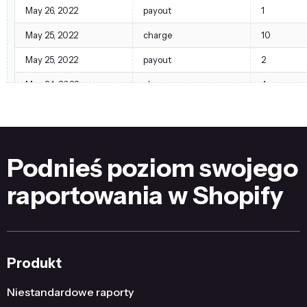
May 26, 2022
payout
1
May 25, 2022
charge
10
May 25, 2022
payout
2
May 24, 2022
charge
4
May 24, 2022
payout
1
Podnieś poziom swojego
raportowania w Shopify
Produkt
Niestandardowe raporty