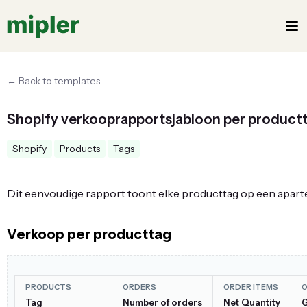
← Back to templates
Shopify verkooprapportsjabloon per product
Shopify
Products
Tags
Dit eenvoudige rapport toont elke producttag op een aparte 
Verkoop per producttag
PRODUCTS
ORDERS
ORDER ITEMS
O
Tag
Number of orders
Net Quantity
G