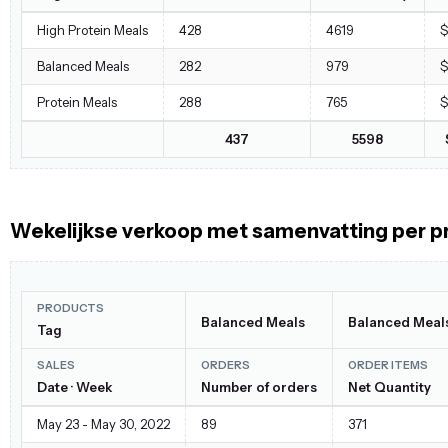
High Protein Meals
428
4619
$
Balanced Meals
282
979
$
Protein Meals
288
765
$
437
5598
Wekelijkse verkoop met samenvatting per p
PRODUCTS
Balanced Meals
Balanced Meal
Tag
SALES
ORDERS
ORDER ITEMS
Date · Week
Number of orders
Net Quantity
May 23 - May 30, 2022
89
371