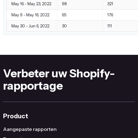
May 16 - May 23, 2022
98
321
May 9 - May 16, 2022
65
176
May 30 - Jun 6, 2022
30
111
Verbeter uw Shopify-
rapportage
Product
Aangepaste rapporten