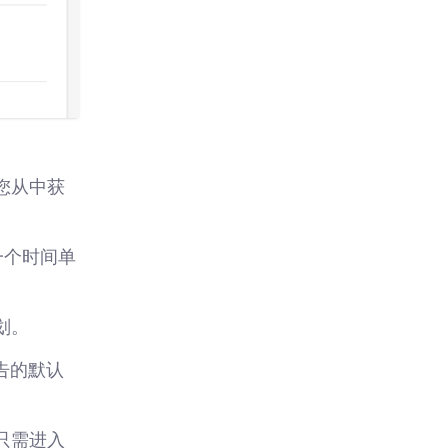
您从中获
一个时间单
划。
告的默认
。
只需进入