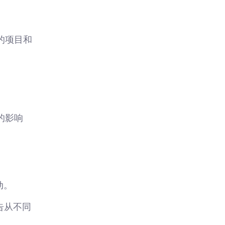
的项目和
的影响
动。
报告从不同