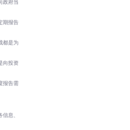
向政府当
定期报告
成都是为
是向投资
度报告需
务信息、