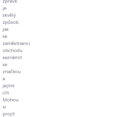
zpráva
je
skvělý
způsob,
jak
se
zaměstnanci
obchodu
seznámit
se
značkou
a
jejími
cíli.
Mohou
si
projít