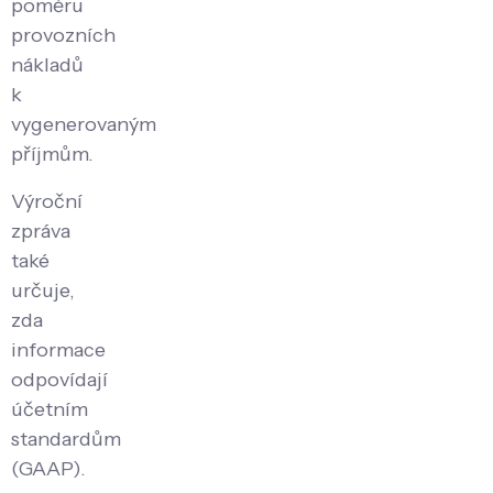
poměru
provozních
nákladů
k
vygenerovaným
příjmům.
Výroční
zpráva
také
určuje,
zda
informace
odpovídají
účetním
standardům
(GAAP).