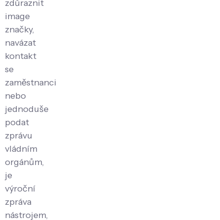
zdůraznit
image
značky,
navázat
kontakt
se
zaměstnanci
nebo
jednoduše
podat
zprávu
vládním
orgánům,
je
výroční
zpráva
nástrojem,