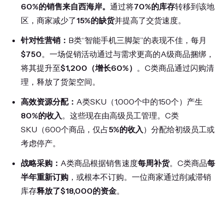
60%的销售来自西海岸。
通过将
70%的库存
转移到该地
区，商家减少了
15%的缺货
并提高了交货速度。
针对性营销：
B类“智能手机三脚架”的表现不佳，每月
$750
。一场促销活动通过与需求更高的A级商品捆绑，
将其提升至
$1,200（增长60%）
。C类商品通过闪购清
理，释放了货架空间。
高效资源分配：
A类SKU（1,000个中的150个）产生
80%的收入
。这些现在由高级员工管理。C类
SKU（600个商品，仅占
5%的收入
）分配给初级员工或
考虑停产。
战略采购：
A类商品根据销售速度
每周补货
。C类商品
每
半年重新订购
，或根本不订购。一位商家通过削减滞销
库存
释放了$18,000的资金
。