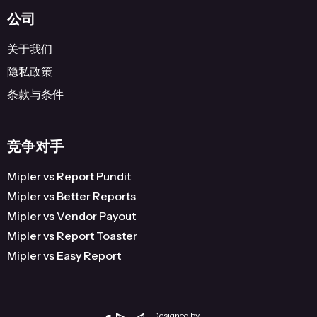
公司
关于我们
隐私政策
条款与条件
竞争对手
Mipler vs Report Pundit
Mipler vs Better Reports
Mipler vs Vendor Payout
Mipler vs Report Toaster
Mipler vs Easy Report
Designed by