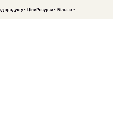
яд продукту
Ціни
Ресурси
Більше