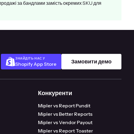
продажі за бандлами замість окремих SKU для
ЗНАЙДІТЬ НАС У
Замовити демо
Shopify App Store
Конкуренти
Mipler vs Report Pundit
Mipler vs Better Reports
Mipler vs Vendor Payout
Mipler vs Report Toaster