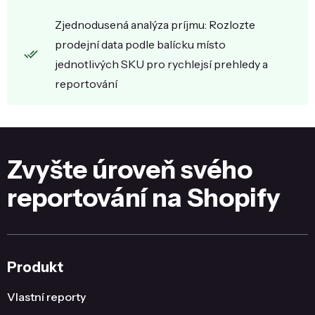
Zjednodusená analýza príjmu: Rozlozte
prodejní data podle balícku místo
jednotlivých SKU pro rychlejsí prehledy a
reportování
Zvyšte úroveň svého
reportování na Shopify
Produkt
Vlastní reporty