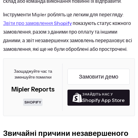
склад або команда виконання повинні їх відправити.
Інструменти Mipler роблять це легким для перегляду:
Звіти про замовлення Shopify
показують статус кожного
замовлення, разом з даними про оплату та іншими
даними, а звіт незавершених замовлень перераховує всі
замовлення, які ще не були оброблені або прострочені.
Заощаджуйте час та
Замовити демо
зменшуйте помилки
Mipler Reports
ЗНАЙДІТЬ НАС У
Shopify App Store
SHOPIFY
Звичайні причини незавершеного