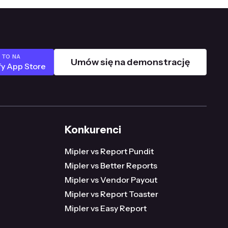
 TO NA
Umów się na demonstrację
fy App Store
Konkurenci
Mipler vs Report Pundit
Mipler vs Better Reports
Mipler vs Vendor Payout
Mipler vs Report Toaster
Mipler vs Easy Report