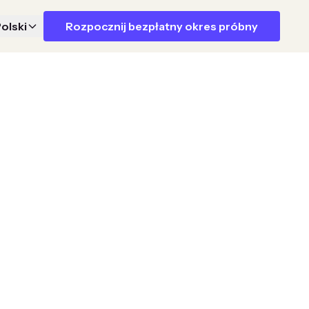
olski
Rozpocznij bezpłatny okres próbny