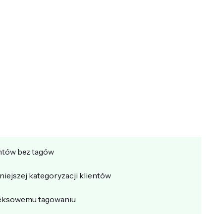
entów bez tagów
iejszej kategoryzacji klientów
pleksowemu tagowaniu