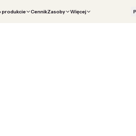
 produkcie
Cennik
Zasoby
Więcej
P