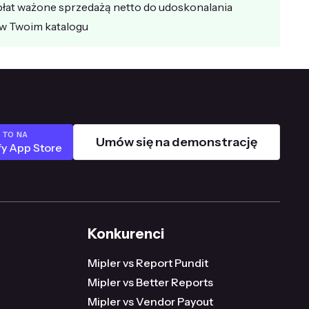
płat ważone sprzedażą netto do udoskonalania
 w Twoim katalogu
 TO NA
Umów się na demonstrację
fy App Store
Konkurenci
Mipler vs Report Pundit
Mipler vs Better Reports
Mipler vs Vendor Payout