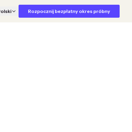
olski
Rozpocznij bezpłatny okres próbny