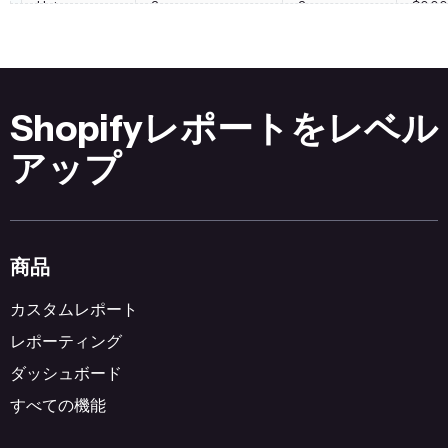
Hats
2
2
$0.00
Leather
0
-1
$0.00
108
156
$1,
Shopifyレポートをレベル
アップ
商品
カスタムレポート
レポーティング
ダッシュボード
すべての機能