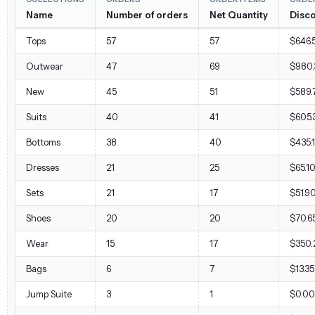
Name
Number of orders
Net Quantity
Disc
Tops
57
57
$646.
Outwear
47
69
$980.
New
45
51
$589.
Suits
40
41
$605.
Bottoms
38
40
$435.
Dresses
21
25
$65.1
Sets
21
17
$51.9
Shoes
20
20
$70.6
Wear
15
17
$350.
Bags
6
7
$13.35
Jump Suite
3
1
$0.00