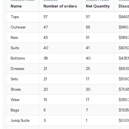
Name
Number of orders
Net Quantity
Disc
Tops
57
57
$646.
Outwear
47
69
$980.
New
45
51
$589.
Suits
40
41
$605.
Bottoms
38
40
$435.
Dresses
21
25
$65.1
Sets
21
17
$51.9
Shoes
20
20
$70.6
Wear
15
17
$350.
Bags
6
7
$13.35
Jump Suite
3
1
$0.00