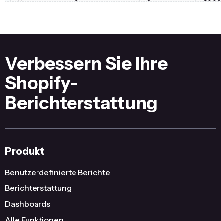
Hats
2
2
$0.00
Leather
0
-1
$0.00
108
156
$1,
Verbessern Sie Ihre
Shopify-
Berichterstattung
Produkt
Benutzerdefinierte Berichte
Berichterstattung
Dashboards
Alle Funktionen