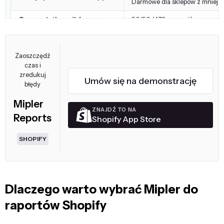
Darmowe dla sklepów z mniej n
Ocena użytkowników
5.0/5.0 (478 recenzji)
Zaoszczędź
czas i
zredukuj
Umów się na demonstrację
błędy
Mipler
ZNAJDŹ TO NA
Reports
Shopify App Store
SHOPIFY
Dlaczego warto wybrać Mipler do
raportów Shopify