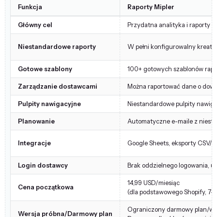
Funkcja
Raporty Mipler
Główny cel
Przydatna analityka i raporty S
Niestandardowe raporty
W pełni konfigurowalny kreato
Gotowe szablony
100+ gotowych szablonów rap
Zarządzanie dostawcami
Można raportować dane o dowo
Pulpity nawigacyjne
Niestandardowe pulpity nawiga
Planowanie
Automatyczne e-maile z niesta
Integracje
Google Sheets, eksporty CSV/PD
Login dostawcy
Brak oddzielnego logowania, ud
14,99 USD/miesiąc
Cena początkowa
(dla podstawowego Shopify, 7-
Ograniczony darmowy plan/wer
Wersja próbna/Darmowy plan