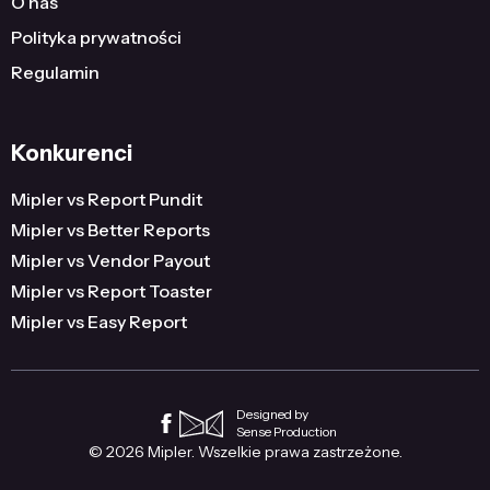
O nas
Polityka prywatności
Regulamin
Konkurenci
Mipler vs Report Pundit
Mipler vs Better Reports
Mipler vs Vendor Payout
Mipler vs Report Toaster
Mipler vs Easy Report
Designed by
Sense Production
© 2026 Mipler. Wszelkie prawa zastrzeżone.