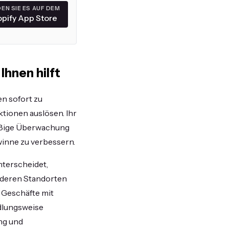
DEN SIE ES AUF DEM
pify App Store
hnen hilft
n sofort zu
tionen auslösen. Ihr
äßige Überwachung
winne zu verbessern.
unterscheidet,
nderen Standorten
 Geschäfte mit
ndlungsweise
ung und