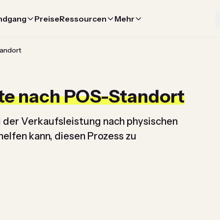
ndgang
Preise
Ressourcen
Mehr
tandort
hte nach POS-Standort
 der Verkaufsleistung nach physischen
elfen kann, diesen Prozess zu