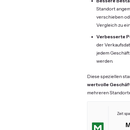
Bessere Besta
Standort angem
verschieben od
Vergleich zu ei
Verbesserte P
der Verkaufsdat
jedem Geschäft
werden.
Diese speziellen st
wertvolle Geschäf
mehreren Standorte
Zeit sp
M