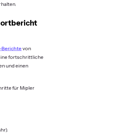
halten.
ortbericht
-Berichte
von
ine fortschrittliche
len und einen
ritte für Mipler
.
hr).