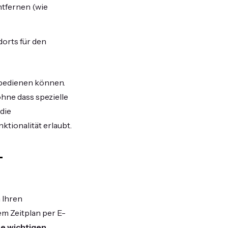
ntfernen (wie
dorts für den
s bedienen können.
ohne dass spezielle
 die
ktionalität erlaubt.
-
n Ihren
m Zeitplan per E-
ne wichtigen