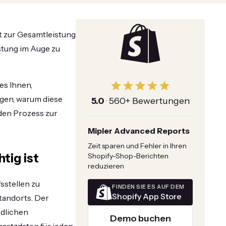
t zur Gesamtleistung
stung im Auge zu
es Ihnen,
igen, warum diese
5.0
·
560+ Bewertungen
 den Prozess zur
Mipler Advanced Reports
Zeit sparen und Fehler in Ihren
tig ist
Shopify-Shop-Berichten
reduzieren
sstellen zu
FINDEN SIE ES AUF DEM
Shopify App Store
Standorts. Der
edlichen
Demo buchen