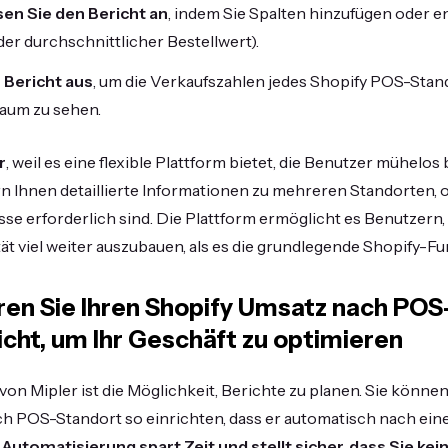
sen Sie den Bericht an
, indem Sie Spalten hinzufügen oder e
der durchschnittlicher Bestellwert).
 Bericht aus
, um die Verkaufszahlen jedes Shopify POS-Stan
raum zu sehen.
r
, weil es eine flexible Plattform bietet, die Benutzer mühelo
ern Ihnen detaillierte Informationen zu mehreren Standorten, 
se erforderlich sind. Die Plattform ermöglicht es Benutzern,
ät viel weiter auszubauen, als es die grundlegende Shopify-Fun
en Sie Ihren Shopify Umsatz nach POS
cht, um Ihr Geschäft zu optimieren
 von Mipler ist die Möglichkeit, Berichte zu planen. Sie könne
h POS-Standort so einrichten, dass er automatisch nach eine
.
Automatisierung spart Zeit und stellt sicher, dass Sie kei