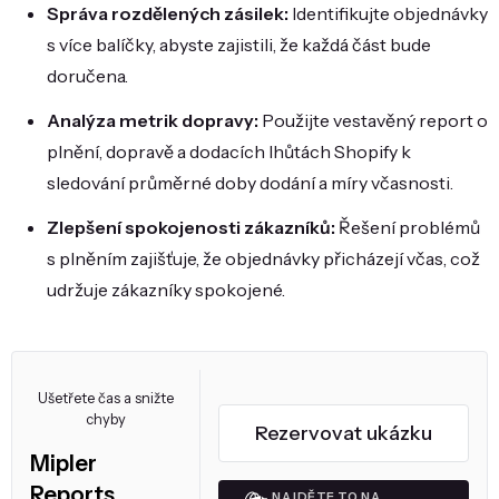
Správa rozdělených zásilek:
Identifikujte objednávky
s více balíčky, abyste zajistili, že každá část bude
doručena.
Analýza metrik dopravy:
Použijte vestavěný report o
plnění, dopravě a dodacích lhůtách Shopify k
sledování průměrné doby dodání a míry včasnosti.
Zlepšení spokojenosti zákazníků:
Řešení problémů
s plněním zajišťuje, že objednávky přicházejí včas, což
udržuje zákazníky spokojené.
Ušetřete čas a snižte
chyby
Rezervovat ukázku
Mipler
Reports
NAJDĚTE TO NA