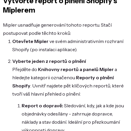
Vytvořte report o plnění Shopify s
Miplerem
Mipler usnadňuje generování tohoto reportu. Stačí
postupovat podle těchto kroků:
Otevřete Mipler
ve svém administrativním rozhraní
Shopify (po instalaci aplikace).
Vyberte jeden z reportů o plnění
Přejděte do
Knihovny reportů a panelů Mipler
a
hledejte kategorii označenou
Reporty o plnění
Shopify
. Uvnitř najdete pět klíčových reportů, které
tvoří váš hlavní přehled o plnění:
Report o dopravě:
Sledování, kdy, jak a kde jsou
objednávky odesílány - zahrnuje dopravce,
náklady a stav dodání. Ideální pro přezkoumání
výkonnosti dopravy.