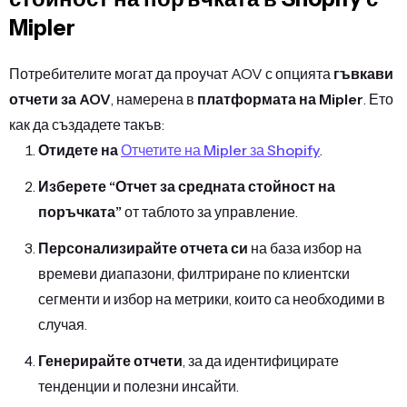
Mipler
Потребителите могат да проучат AOV с опцията
гъвкави
отчети за AOV
, намерена в
платформата на Mipler
. Ето
как да създадете такъв:
Отидете на
Отчетите на Mipler за Shopify
.
Изберете “Отчет за средната стойност на
поръчката”
от таблото за управление.
Персонализирайте отчета си
на база избор на
времеви диапазони, филтриране по клиентски
сегменти и избор на метрики, които са необходими в
случая.
Генерирайте отчети
, за да идентифицирате
тенденции и полезни инсайти.