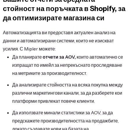
стойност на поръчката в Shopify, за
да оптимизирате магазина си
Автоматизацията ви предоставя актуален анализ на
данни и автоматизирани системи, които не изискват
усилия. С Mipler можете:
Да планирате
отчети за AOV,
които автоматично се
изпращат по имейл за непрекъснато проследяване
на метриките за производителност.
Да анализирате стойността на всяка покупка между
различни маркетингови канали, за да разберете кои
платформи привлекат повече клиенти.
Да използвате минали статистики за AOV, за да
предскажете производителността на продажбите,
докато създавате нови на базата на