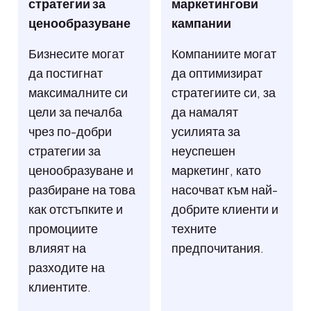
стратегии за
маркетингови
ценообразуване
кампании
Бизнесите могат
Компаниите могат
да постигнат
да оптимизират
максималните си
стратегиите си, за
цели за печалба
да намалят
чрез по-добри
усилията за
стратегии за
неуспешен
ценообразуване и
маркетинг, като
разбиране на това
насочват към най-
как отстъпките и
добрите клиенти и
промоциите
техните
влияят на
предпочитания.
разходите на
клиентите.