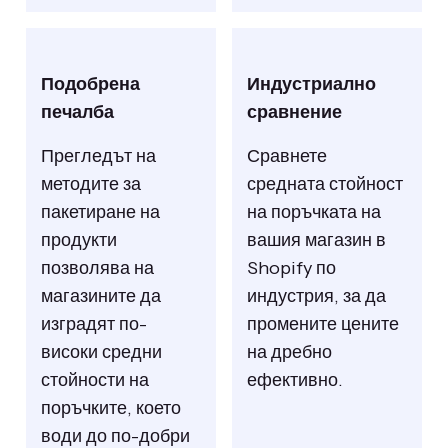
Подобрена
Индустриално
печалба
сравнение
Прегледът на
Сравнете
методите за
средната стойност
пакетиране на
на поръчката на
продукти
вашия магазин в
позволява на
Shopify по
магазините да
индустрия, за да
изградят по-
промените цените
високи средни
на дребно
стойности на
ефективно.
поръчките, което
води до по-добри