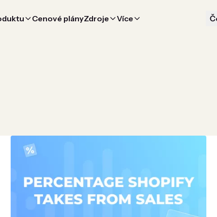
oduktu
Cenové plány
Zdroje
Více
Č