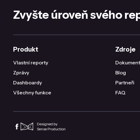
Zvyšte úroveň svého re
Produkt
Zdroje
Vlastní reporty
Dokument
Zprávy
Blog
Dashboardy
Partneři
Všechny funkce
FAQ
Designed by
Sense Production